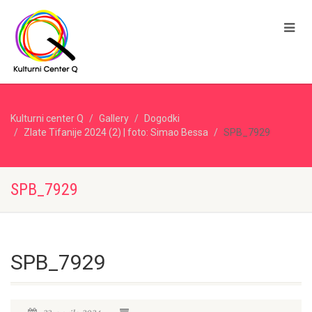
Kulturni center Q
Gallery
Dogodki
Zlate Tifanije 2024 (2) | foto: Simao Bessa
SPB_7929
SPB_7929
SPB_7929