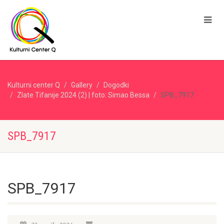
Kulturni center Q
Gallery
Dogodki
Zlate Tifanije 2024 (2) | foto: Simao Bessa
SPB_7917
SPB_7917
SPB_7917