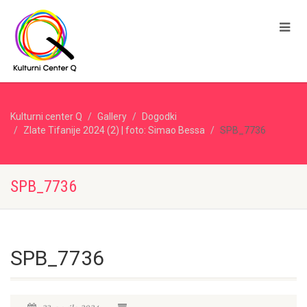
Kulturni center Q
Gallery
Dogodki
Zlate Tifanije 2024 (2) | foto: Simao Bessa
SPB_7736
SPB_7736
SPB_7736