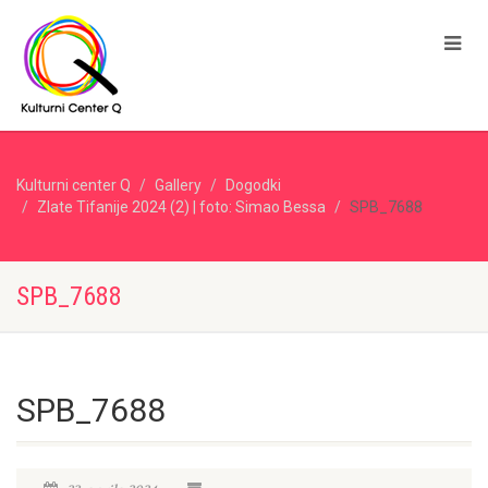
Kulturni center Q
Gallery
Dogodki
Zlate Tifanije 2024 (2) | foto: Simao Bessa
SPB_7688
SPB_7688
SPB_7688