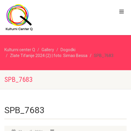
Kulturni center Q
Gallery
Dogodki
Zlate Tifanije 2024 (2) | foto: Simao Bessa
SPB_7683
SPB_7683
SPB_7683