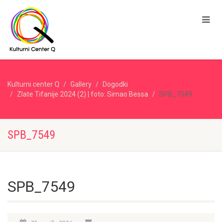
Kulturni center Q
Gallery
Dogodki
Zlate Tifanije 2024 (2) | foto: Simao Bessa
SPB_7549
SPB_7549
SPB_7549