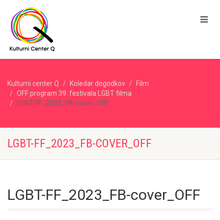
Kulturni center Q
Koledar dogodkov
Film
OFF program 39. festivala LGBT filma
LGBT-FF_2023_FB-cover_OFF
LGBT-FF_2023_FB-COVER_OFF
LGBT-FF_2023_FB-cover_OFF