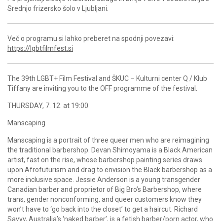
Srednjo frizersko šolo v Ljubljani.
Več o programu si lahko preberet na spodnji povezavi:
https://lgbtfilmfest.si
The 39th LGBT+ Film Festival and ŠKUC – Kulturni center Q / Klub
Tiffany are inviting you to the OFF programme of the festival.
THURSDAY, 7. 12. at 19:00
Manscaping
Manscaping is a portrait of three queer men who are reimagining
the traditional barbershop. Devan Shimoyama is a Black American
artist, fast on the rise, whose barbershop painting series draws
upon Afrofuturism and drag to envision the Black barbershop as a
more inclusive space. Jessie Anderson is a young transgender
Canadian barber and proprietor of Big Bro’s Barbershop, where
trans, gender nonconforming, and queer customers know they
won’t have to ‘go back into the closet’ to get a haircut. Richard
Savvy, Australia’s ‘naked barber’, is a fetish barber/porn actor, who