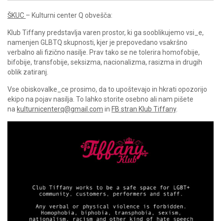
ŠKUC
– Kulturni center Q obvešča:
Klub Tiffany predstavlja varen prostor, ki ga sooblikujemo vsi_e,
namenjen GLBTQ skupnosti, kjer je prepovedano vsakršno
verbalno ali fizično nasilje. Prav tako se ne tolerira homofobije,
bifobije, transfobije, seksizma, nacionalizma, rasizma in drugih
oblik zatiranj.
Vse obiskovalke_ce prosimo, da to upoštevajo in hkrati opozorijo
ekipo na pojav nasilja. To lahko storite osebno ali nam pišete
na
kulturnicenterq@gmail.com
in
FB stran Klub Tiffany
.