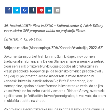
39. festival LGBT+ filma in ŠKUC – Kulturni center Q / klub Tiffany
vas v okviru OFF programa vabita na projekcije filmov.
ČETRTEK, 7. 12. ob 19:00
Britje po moško (Manscaping), ZDA/Kanada/Avstralija, 2022, 62’
Dokumentarni portret treh kvir moških, ki dajejo nov pomen
tradicionalnim brivnicam. Devan Shimoyama je ameriški umetnik,
čigar serija slik o frizerstvu vključuje podobe afrofuturizma in
kraljic preobleke. Njegov cilj je, da bi črnsko brivnico preoblikoval v
bolj vključujoč prostor. Jessie Anderson je mlad transspolni
kanadski brivec in lastnik salona Big Bro’s Barbershop, kjer
transspolne, spolno nekomformne in kvir stranke vedo, da se jim
za striženje ne bo treba »vrniti v omaro«. Richard Savvy, avstralski
»goli brivec«, je fetišistični brivec/pornoigralec, ki vas vabi, da sram
in oblačila pustite na vhodu.
Po projekciji sledijo frizerske usluge in britja v živo v sodelovanju s