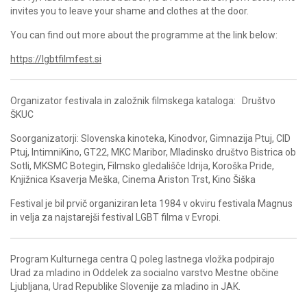
invites you to leave your shame and clothes at the door.
You can find out more about the programme at the link below:
https://lgbtfilmfest.si
Organizator festivala in založnik filmskega kataloga: Društvo
ŠKUC
Soorganizatorji: Slovenska kinoteka, Kinodvor, Gimnazija Ptuj, CID
Ptuj, IntimniKino, GT22, MKC Maribor, Mladinsko društvo Bistrica ob
Sotli, MKSMC Botegin, Filmsko gledališče Idrija, Koroška Pride,
Knjižnica Ksaverja Meška, Cinema Ariston Trst, Kino Šiška
Festival je bil prvič organiziran leta 1984 v okviru festivala Magnus
in velja za najstarejši festival LGBT filma v Evropi.
Program Kulturnega centra Q poleg lastnega vložka podpirajo
Urad za mladino in Oddelek za socialno varstvo Mestne občine
Ljubljana, Urad Republike Slovenije za mladino in JAK.