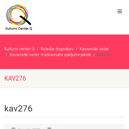
Kulturni center Q
Koledar dogodkov
Kavarniški večer
Kavarniški večer: tradicionalni zaključni piknik
kav276
KAV276
kav276