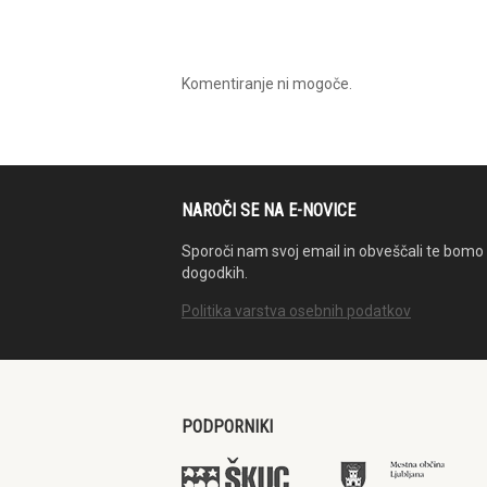
Komentiranje ni mogoče.
NAROČI SE NA E-NOVICE
Sporoči nam svoj email in obveščali te bomo 
dogodkih.
Politika varstva osebnih podatkov
PODPORNIKI