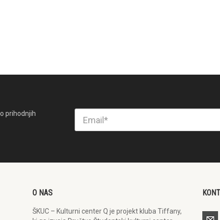
o prihodnjih
O NAS
KON
ŠKUC – Kulturni center Q je projekt kluba Tiffany,