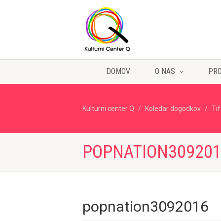
DOMOV
O NAS
PR
Kulturni center Q
Koledar dogodkov
Ti
POPNATION30920
popnation3092016