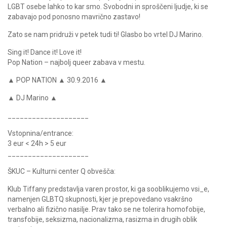
LGBT osebe lahko to kar smo. Svobodni in sproščeni ljudje, ki se
zabavajo pod ponosno mavrično zastavo!
Zato se nam pridruži v petek tudi ti! Glasbo bo vrtel DJ Marino.
Sing it! Dance it! Love it!
Pop Nation – najbolj queer zabava v mestu.
▲ POP NATION ▲ 30.9.2016 ▲
▲ DJ Marino ▲
____________________
Vstopnina/entrance:
3 eur < 24h > 5 eur
____________________
ŠKUC – Kulturni center Q obvešča:
Klub Tiffany predstavlja varen prostor, ki ga sooblikujemo vsi_e,
namenjen GLBTQ skupnosti, kjer je prepovedano vsakršno
verbalno ali fizično nasilje. Prav tako se ne tolerira homofobije,
transfobije, seksizma, nacionalizma, rasizma in drugih oblik