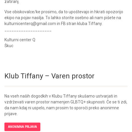
zatiranj.
Vse obiskovalce/ke prosimo, da to upoštevajo in hkrati opozorijo
ekipo na pojav nasilja. To lahko storite osebno ali nam pišete na
kulturnicenterq@gmail.com in FB stran kluba Tiffany.
____________________
Kulturni center Q
Škuc
Klub Tiffany – Varen prostor
Na vseh naših dogodkih v Klubu Tiffany skušamo ustvarjati in
vzdrževati varen prostor namenjen GLBTQ+ skupnosti. Če se ti zdi,
da nam kdaj ni uspelo, nam prosim to sporoči preko anonimne
prijave.
ANONIMNA PRIJAVA