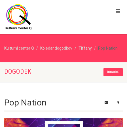
Kulturni center Q
Koledar dogodkov
Tiffany
Pop Nation
DOGODEK
DOGODKI
Pop Nation