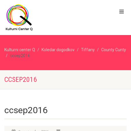
Kulturni center Q
Koledar dogodkov
Tiffany
County Cunty
ccsep2016
CCSEP2016
ccsep2016