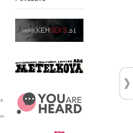
ma
nam