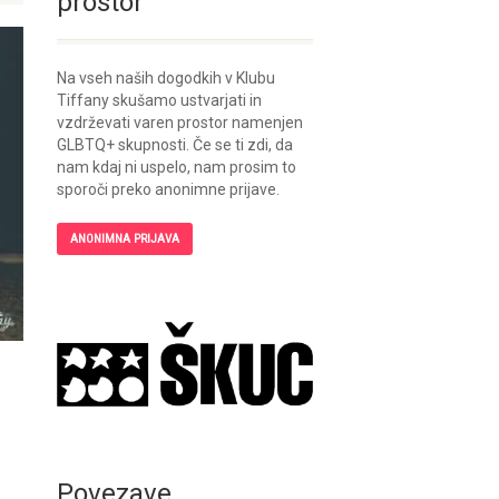
prostor
Na vseh naših dogodkih v Klubu
Tiffany skušamo ustvarjati in
vzdrževati varen prostor namenjen
GLBTQ+ skupnosti. Če se ti zdi, da
nam kdaj ni uspelo, nam prosim to
sporoči preko anonimne prijave.
ANONIMNA PRIJAVA
Povezave