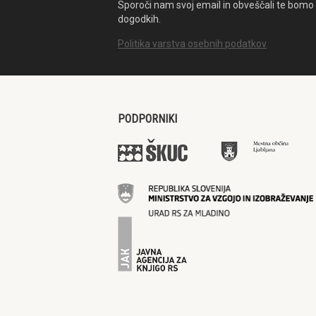
Sporoči nam svoj email in obveščali te bomo 
dogodkih.
Politika varstva osebnih podatkov
PODPORNIKI