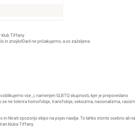
 klub Tiffany.
lo in znojilo!Daril ne pričakujemo, a so zaželjena.
a sooblikujemo vse_i, namenjen GLBTQ skupnosti, kjer je prepovedano
ako se ne tolerira homofobije, transfobije, seksizma, nacionalizma, rasiz
in hkrati opozorijo ekipo na pojav nasilja. To lahko storite osebno ali 
ran kluba Tiffany.