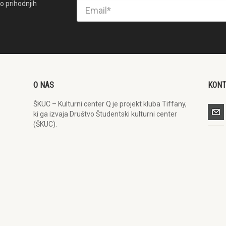
o prihodnjih
O NAS
KON
ŠKUC – Kulturni center Q je projekt kluba Tiffany,
ki ga izvaja Društvo Študentski kulturni center
(ŠKUC).