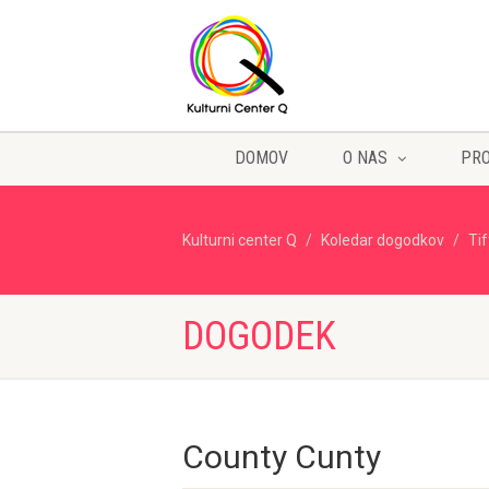
DOMOV
O NAS
PR
Kulturni center Q
Koledar dogodkov
Ti
DOGODEK
County Cunty