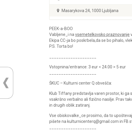
Masarykova 24, 1000 Ljubljana
PEEK-a-BOO
Vabljene_i na
vsemetelkovsko praznovanje
v
Ekipa CC-ja bo poskrbela,da se bo pihalo, vlek
P.S. Torta bo!
____________________
Vstopnina/entrance: 3 eur < 24.00 > 5 eur
____________________
ŠKUC – Kulturni center Q obvešča:
Klub Tiffany predstavlja varen prostor, ki g
vsakršno verbalno ali fizično nasilje. Prav t
in drugih oblik zatiranj.
Vse obiskovalke_ce prosimo, da to upoštevajo 
pišete na kulturnicenterq@gmail.com in FB st
____________________