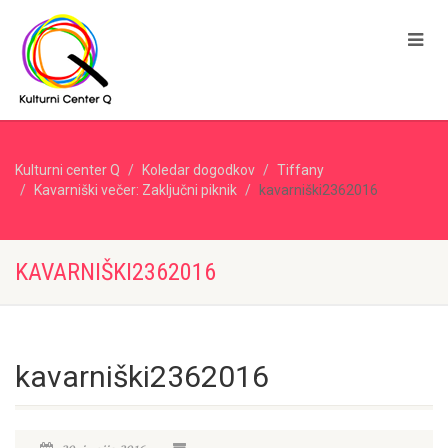
Kulturni center Q
Koledar dogodkov
Tiffany
Kavarniški večer: Zaključni piknik
kavarniški2362016
KAVARNIŠKI2362016
kavarniški2362016