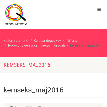
Kulturni center Q
Koledar dogodkov
Tiffany
Pogovor o gejevskem seksu in drogah
kemseks_maj2016
KEMSEKS_MAJ2016
kemseks_maj2016