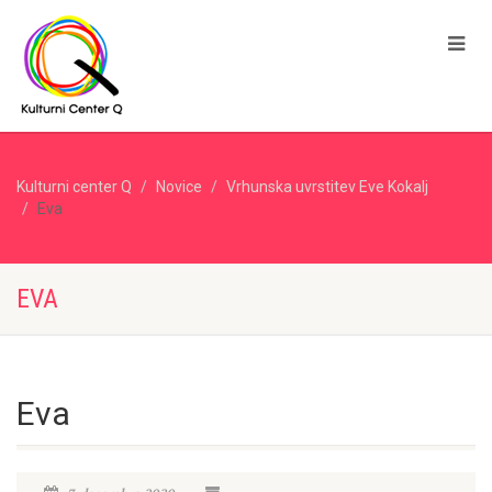
Kulturni center Q
Novice
Vrhunska uvrstitev Eve Kokalj
Eva
EVA
Eva