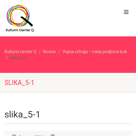
Kulturni center Q
Novice
Vojna vztraja – naša podpora tudi
slika_5-1
SLIKA_5-1
slika_5-1