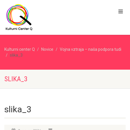
Kulturni center Q
Novice
Vojna vztraja – naša podpora tudi
slika_3
SLIKA_3
slika_3