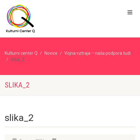
Kulturni center Q
Novice
Vojna vztraja – naša podpora tudi
slika_2
SLIKA_2
slika_2