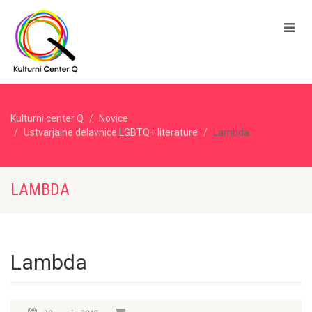
Kulturni center Q
Novice
Ustvarjalne delavnice LGBTQ+ literature
Lambda
LAMBDA
Lambda