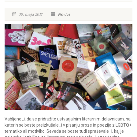
30. maja 2017
Novice
Vabljene_i, da se pridružite ustvarjalnim literarnim delavnicam, na
katerih se boste preizkušale_i v pisanju proze in poezije z LGBTQ+
tematiko ali motiviko. Seveda se boste tudi spraševale_i, kaj je