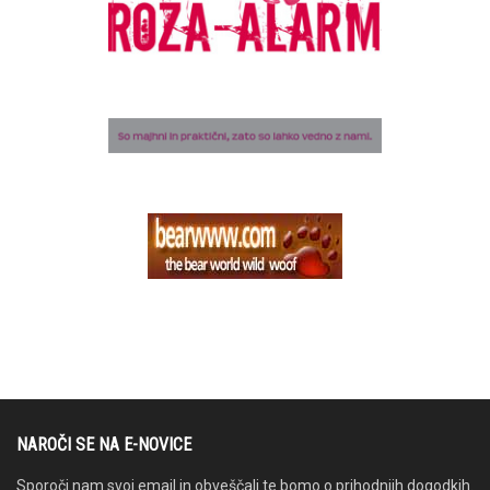
NAROČI SE NA E-NOVICE
Sporoči nam svoj email in obveščali te bomo o prihodnjih dogodkih.