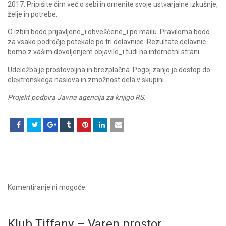
2017. Pripišite čim več o sebi in omenite svoje ustvarjalne izkušnje,
želje in potrebe.
O izbiri bodo prijavljene_i obveščene_i po mailu. Praviloma bodo
za vsako področje potekale po tri delavnice. Rezultate delavnic
bomo z vašim dovoljenjem objavile_i tudi na internetni strani.
Udeležba je prostovoljna in brezplačna. Pogoj zanjo je dostop do
elektronskega naslova in zmožnost dela v skupini.
Projekt podpira Javna agencija za knjigo RS.
Komentiranje ni mogoče.
Klub Tiffany – Varen prostor