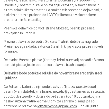
gejevska, lezbična itd. literatura, ter pogledale_i v zgodovino.
Izvedele_i boste tudi kaj o objavljanju v revijah, o slovenskem in
tujem založniškem prostoru, o možnostih prevodne dejavnosti, o
diskriminatornih praksah do LGBTQ+ literature v slovenskem
prostoru … in še marsikaj.
Pesniške delavnice bo vodil Brane Mozetič, pesnik, prozaist,
prevajalec in urednik.
Prozne delavnice bo vodila Suzana Tratnik, dobitnica nagrade
Prešernovega sklada, avtorica številnih knjig kratke proze in dveh
romanov.
Delavnice žanrske pisave (fantasy, krimi, survival) bo vodila Vesna
Lemaić, pisateljica in pobudnica delavnic trash pisanja.
Delavnice bodo potekale od julija do novembra na srečanjih sredi
Ljubljane.
Če želite na kateri od njih sodelovati, pošljite za
poezijo
deset
pesmi (v eni datoteki) na
brane.mozetic@guest.arnes.si
, za
kratko
zgodbo
dve zgodbi v dolžini do pet strani (do 10.000 znakov) na
naslov
suzana.tratnik@gmail.com
, za žanrsko pisanje pa so
potrebne le prijave na
lemaic.vesna@gmail.com
– do 30. junija