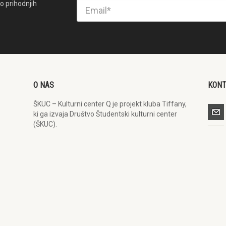
o prihodnjih
O NAS
KON
ŠKUC – Kulturni center Q je projekt kluba Tiffany,
ki ga izvaja Društvo Študentski kulturni center
(ŠKUC).