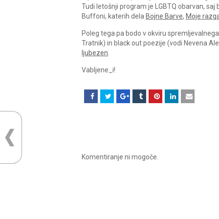
Tudi letošnji program je LGBTQ obarvan, saj
Buffoni, katerih dela
Bojne Barve
,
Moje razga
Poleg tega pa bodo v okviru spremljevalne
Tratnik) in black out poezije (vodi Nevena Al
ljubezen
.
Vabljene_i!
Komentiranje ni mogoče.