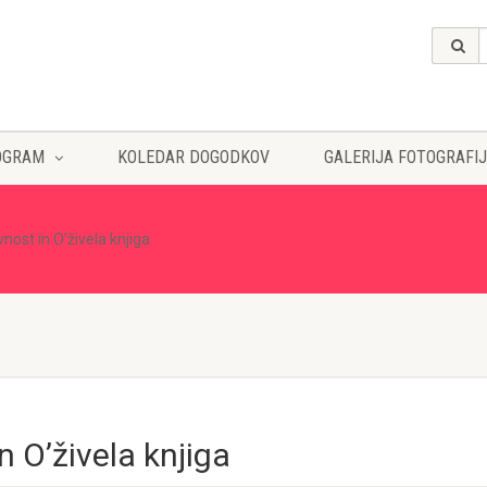
OGRAM
KOLEDAR DOGODKOV
GALERIJA FOTOGRAFIJ
vnost in O’živela knjiga
n O’živela knjiga