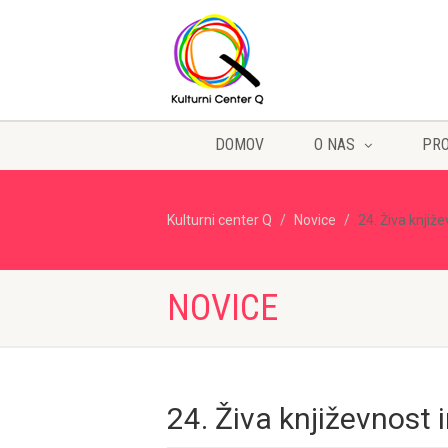
DOMOV
O NAS
PR
Kulturni center Q
Novice
24. Živa knjiže
NOVICE
24. Živa književnost i