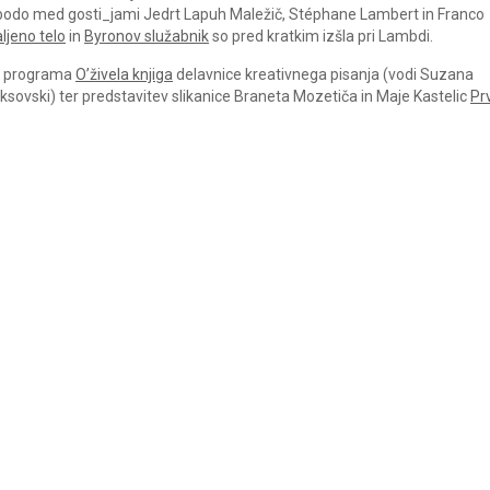
 bodo med gosti_jami Jedrt Lapuh Maležič, Stéphane Lambert in Franco
ljeno telo
in
Byronov služabnik
so pred kratkim izšla pri Lambdi.
ga programa
O’živela knjiga
delavnice kreativnega pisanja (vodi Suzana
eksovski) ter predstavitev slikanice Braneta Mozetiča in Maje Kastelic
Pr