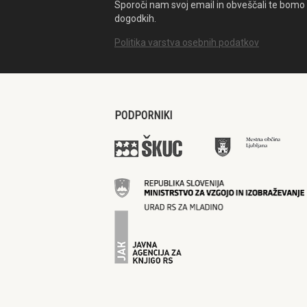
Sporoči nam svoj email in obveščali te bomo 
dogodkih.
Politika varstva osebnih podatkov
PODPORNIKI