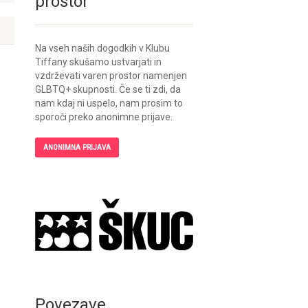
prostor
Na vseh naših dogodkih v Klubu
Tiffany skušamo ustvarjati in
vzdrževati varen prostor namenjen
GLBTQ+ skupnosti. Če se ti zdi, da
nam kdaj ni uspelo, nam prosim to
sporoči preko anonimne prijave.
ANONIMNA PRIJAVA
Povezave