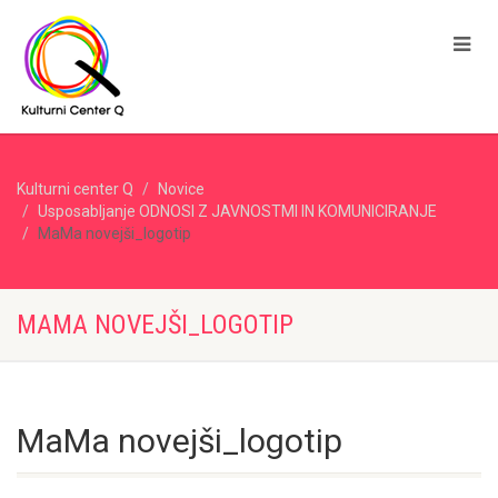
Kulturni center Q
Novice
Usposabljanje ODNOSI Z JAVNOSTMI IN KOMUNICIRANJE
MaMa novejši_logotip
MAMA NOVEJŠI_LOGOTIP
MaMa novejši_logotip