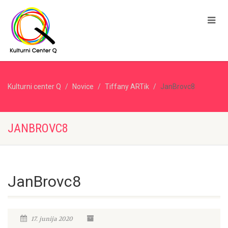
Kulturni center Q
Novice
Tiffany ARTik
JanBrovc8
JANBROVC8
JanBrovc8
17. junija 2020