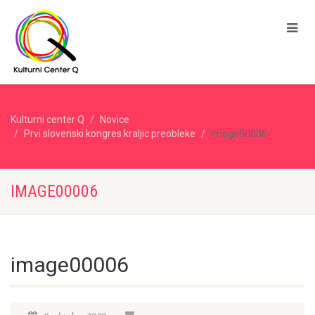
Kulturni center Q
Novice
Prvi slovenski kongres kraljic preobleke
image00006
IMAGE00006
image00006