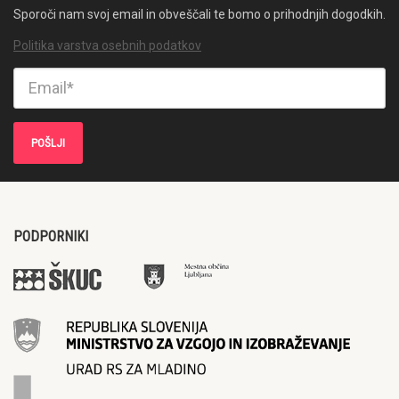
Sporoči nam svoj email in obveščali te bomo o prihodnjih dogodkih.
Politika varstva osebnih podatkov
PODPORNIKI