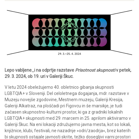
Lepo vabljene_i na odprtje razstave
Prisotnost skupnosti
v petek,
29. 3. 2024, ob 19. uri v Galeriji Škuc.
V letu 2024 obeležujemo 40. obletnico gibanja skupnosti
LGBTQIA+ v Sloveniji. Del celoletnega dogajanja, mdr. razstave v
Muzeju novejše zgodovine, Mestnem muzeju, Galeriji Kresija,
Galeriji Alkatraz, na ploščadi pri Figovcu in še marsikje, je tudi
začasen skupnostno-kulturni prostor, ki ga z gradniki lokalnih
LGBTQIA+ skupnosti med 29. marcem in 25. aprilom aktiviramo v
Galeriji Škuc. Na eni lokaciji združujemo javna mesta, kot so lokali,
knjižnice, klubi, festivali, ne nazadnje »odri/zaodrja«, brez katerih
bi skupnosti ostajale javnosti skrite, težko dosegljivi varni prostori