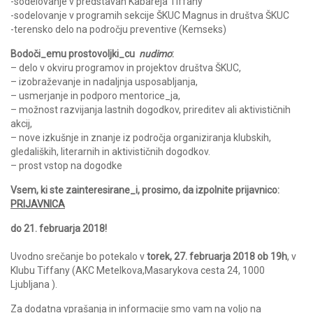
-sodelovanje v predstavah Kabareja Tiffany
-sodelovanje v programih sekcije ŠKUC Magnus in društva ŠKUC
-terensko delo na področju preventive (Kemseks)
Bodoči_emu prostovoljki_cu
nudimo
:
– delo v okviru programov in projektov društva ŠKUC,
– izobraževanje in nadaljnja usposabljanja,
– usmerjanje in podporo mentorice_ja,
– možnost razvijanja lastnih dogodkov, prireditev ali aktivističnih
akcij,
– nove izkušnje in znanje iz področja organiziranja klubskih,
gledaliških, literarnih in aktivističnih dogodkov.
– prost vstop na dogodke
Vsem, ki ste zainteresirane_i, prosimo, da izpolnite prijavnico:
PRIJAVNICA
do 21. februarja 2018!
Uvodno srečanje bo potekalo v
torek, 27. februarja 2018 ob 19h
,
v
Klubu Tiffany (AKC Metelkova,Masarykova cesta 24, 1000
Ljubljana ).
Za dodatna vprašanja in informacije smo vam na voljo na