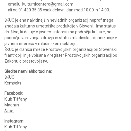
– emailu: kulturnicenterq@gmail.com
– ali na 01 430 35 35 vsak delovni dan med 10.00 in 14.00.
ŠKUC je ena najvidnejših nevladnih organizacij neprofitnega
značaja kulturno umetniške produkcije v Sloveniji. Ima status
društva, ki deluje v javnem interesu na področju kulture, na
področju varovanja zdravja in status mladinske organizacije v
javnem interesu v mladinskem sektorju.
ŠKUC je članica mreže Prostovoljskih organizacij pri Slovenski
filantropiji in je vpisana v register Prostovoljskih organizacij po
Zakonu o prostovoljstvu.
Sledite nam lahko tudi na:
ŠKUC
Kemseks
Facebook:
Klub Tiffany
Magnus
Škuc
Instagram:
Klub Tiffany