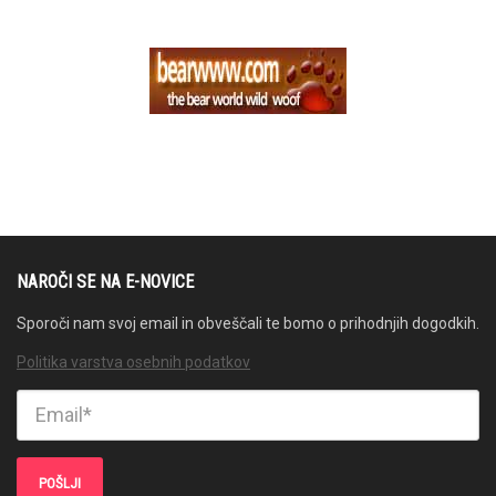
NAROČI SE NA E-NOVICE
Sporoči nam svoj email in obveščali te bomo o prihodnjih dogodkih.
Politika varstva osebnih podatkov