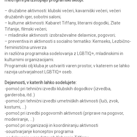
med njimi pa izstopajo programski sklopi:
– družabne aktivnosti: klubski večeri, kavarniški večeri, večeri
družabnih iger, sobotni saloni;
– kulturne aktivnosti: Kabaret Tiffany, literarni dogodki, Zlate
Tifanije, filmski večeri;
– mladinske aktivnosti: izobraževalne delavnice, pogovori;
– preventiva in aktivnosti s socialno tematiko: Kemseks, Lezbično-
feministična univerza
in različna programska sodelovanja z LGBTIQ+, mladinskimi in
kulturnimi organizacijami.
Programski cilj kluba je ustvariti varen prostor, v katerem se lahko
razvija ustvarjalnost LGBTIQ+ oseb.
Dejavnosti, v katerih lahko sodelujete:
-pomoč pri tehnični izvedbi klubskih dogodkov (izvedba,
garderoba, itd..)
-pomoč pri tehnični izvedbi umetniških aktivnosti (luči, zvok,
kostumi, …)
-pomoč pri izvedbi pogovornih aktivnosti (priprave na pogovor,
moderiranje, …)
-pomoč pri organizaciji in koordiniranju aktivnosti
-soustvarjanje konceptov programa