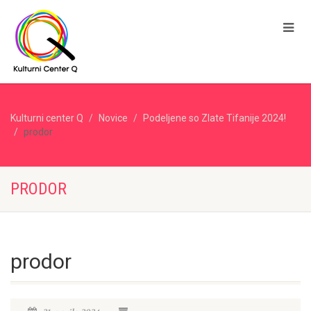
Kulturni center Q
Novice
Podeljene so Zlate Tifanije 2024!
prodor
PRODOR
prodor