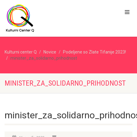
Kulturni center Q
Novice
Podeljene so Zlate Tifanije 2023!
minister_za_solidarno_prihodnost
MINISTER_ZA_SOLIDARNO_PRIHODNOST
minister_za_solidarno_prihodno