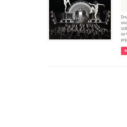
Dru
sod
izš
so 
pri
B