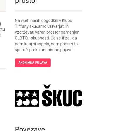
prostor
Na vseh naših dogodkih v Klubu
j
Tiffany skušamo ustvarjati in
rtu
vzdrževati varen prostor namenjen
e
GLBTQ+ skupnosti. Če se ti zdi, da
nam kdaj ni uspelo, nam prosim to
sporoči preko anonimne prijave.
ANONIMNA PRIJAVA
Povezave