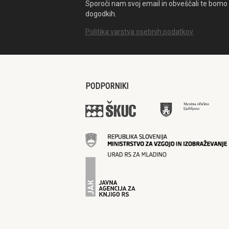
Sporoči nam svoj email in obveščali te bomo 
dogodkih.
Politika varstva osebnih podatkov
PODPORNIKI