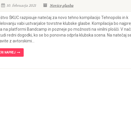
10. februarja 2021
Novice
glasba
štvo ŠKUC razpisuje natečaj za novo tehno kompilacijo Tehnopolis in k
elovanju vabi ustvarjalce tovrstne klubske glasbe. Kompilacija bo najpre
la na platformi Bandcamp in pozneje po možnosti na vinilni plošči. V nač
tudi redni dogodki, ko se bo ponovna odprla klubska scena. Na natečaj s
javite z avtorskimi...
ERI NAPREJ