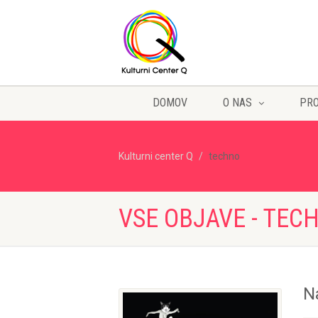
DOMOV
O NAS
PR
Kulturni center Q
techno
VSE OBJAVE - TEC
N