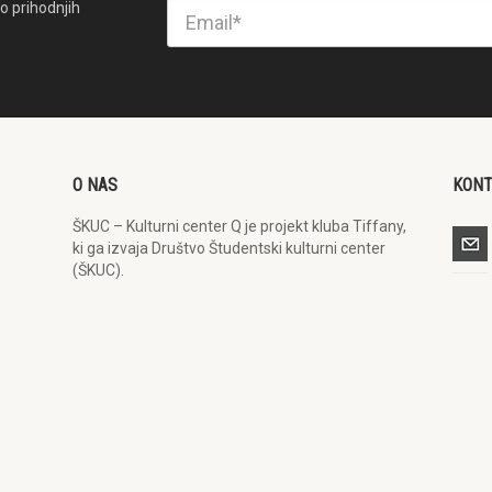
o prihodnjih
O NAS
KON
ŠKUC – Kulturni center Q je projekt kluba Tiffany,
ki ga izvaja Društvo Študentski kulturni center
(ŠKUC).