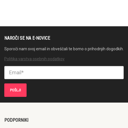
NAROČI SE NA E-NOVICE
Sporoči nam svoj email in obveščali te bomo o prihodnjih dogodkih.
Politika varstva osebnih podatkov
PODPORNIKI