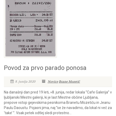
Povod za prvo parado ponosa
8. junija 2020
Novice
Brane Mozetič
Na današnji dan pred 19 leti, »8. junija, redar lokala ”Cafe Galerija” v
ljubljanski Mestni galeriji, ki je last Mestne občine Ljubljana,
prepove vstop gejevskima pesnikoma Branetu Mozetiču in Jeanu
Paulu Daoustu. Pojasni jima, naj ”se že navadimo, da lokal ni več za
‘take’ ”. Vsak petek odtlej sledi protestno...