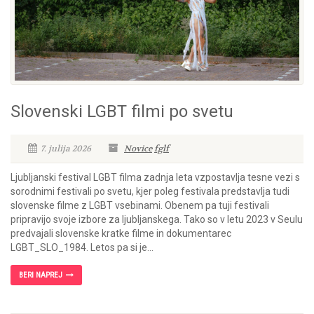
Slovenski LGBT filmi po svetu
7. julija 2026
Novice
fglf
Ljubljanski festival LGBT filma zadnja leta vzpostavlja tesne vezi s
sorodnimi festivali po svetu, kjer poleg festivala predstavlja tudi
slovenske filme z LGBT vsebinami. Obenem pa tuji festivali
pripravijo svoje izbore za ljubljanskega. Tako so v letu 2023 v Seulu
predvajali slovenske kratke filme in dokumentarec
LGBT_SLO_1984. Letos pa si je...
BERI NAPREJ