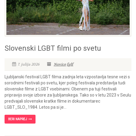
Slovenski LGBT filmi po svetu
7. julija 2026
Novice
fglf
Ljubljanski festival LGBT filma zadnja leta vzpostavlja tesne vezi s
sorodnimi festivali po svetu, kjer poleg festivala predstavlja tudi
slovenske filme z LGBT vsebinami. Obenem pa tuji festivali
pripravijo svoje izbore za ljubljanskega. Tako so v letu 2023 v Seulu
predvajali slovenske kratke filme in dokumentarec
LGBT_SLO_1984. Letos pa si je...
BERI NAPREJ