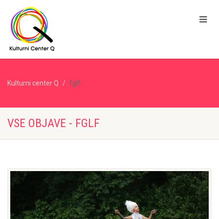
Kulturni center Q
fglf
VSE OBJAVE - FGLF