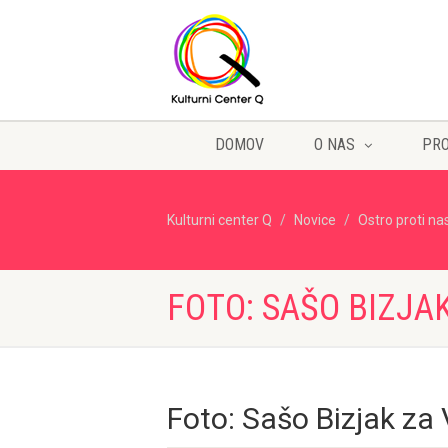
DOMOV
O NAS
PR
Kulturni center Q
Novice
Ostro proti na
FOTO: SAŠO BIZJA
Foto: Sašo Bizjak za