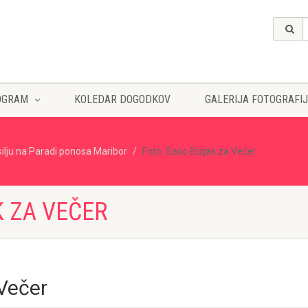
OGRAM
KOLEDAR DOGODKOV
GALERIJA FOTOGRAFIJ
silju na Paradi ponosa Maribor
Foto: Sašo Bizjak za Večer
K ZA VEČER
 Večer