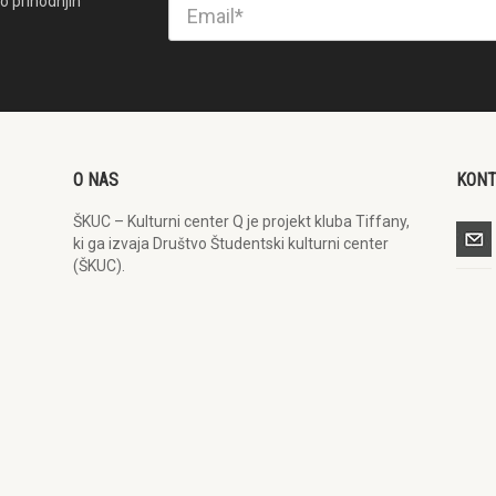
o prihodnjih
O NAS
KON
ŠKUC – Kulturni center Q je projekt kluba Tiffany,
ki ga izvaja Društvo Študentski kulturni center
(ŠKUC).