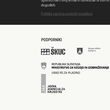
Sporoči nam svoj email in obveščali te bomo 
dogodkih.
Politika varstva osebnih podatkov
PODPORNIKI