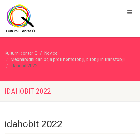
Kulturni center Q
Novice
Mednarodni dan boja proti homofobiji, bifobiji in transfobiji
idahobit 2022
IDAHOBIT 2022
idahobit 2022