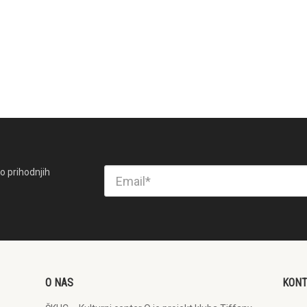
o prihodnjih
O NAS
KON