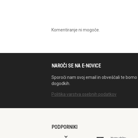
Komentiranje ni mogoče.
NAROČI SE NA E-NOVICE
Sporoči nam svoj email in obveščali te bomo 
dogodkih.
Politika varstva osebnih podatkov
PODPORNIKI