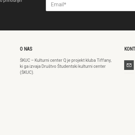
o prihodnjih
O NAS
KON
ŠKUC – Kulturni center Q je projekt kluba Tiffany,
ki ga izvaja Društvo Študentski kulturni center
(ŠKUC).