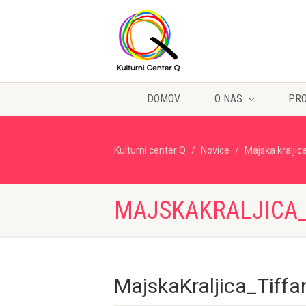
DOMOV
O NAS
PR
Kulturni center Q
Novice
Majska kraljic
MAJSKAKRALJICA_
MajskaKraljica_Tiff