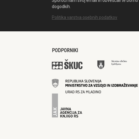
Sporoči nam svoj email in obveščali te bomo 
dogodkih.
Politika varstva osebnih podatkov
PODPORNIKI