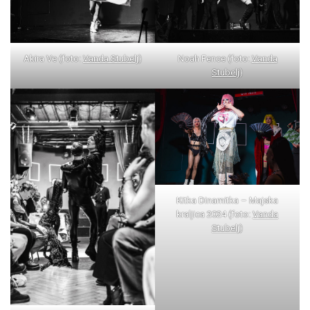
Akira Ve (foto:
Vanda Stubelj
)
Noah Fence (foto:
Vanda
Stubelj
)
Kitka Dinamitka – Majska
kraljica 2024 (foto:
Vanda
Stubelj
)