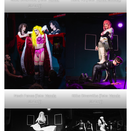
Stubelj
)
Noah Fence (foto:
Vanda
Kitka Dinamitka (foto:
Vanda
Stubelj
)
Stubelj
)