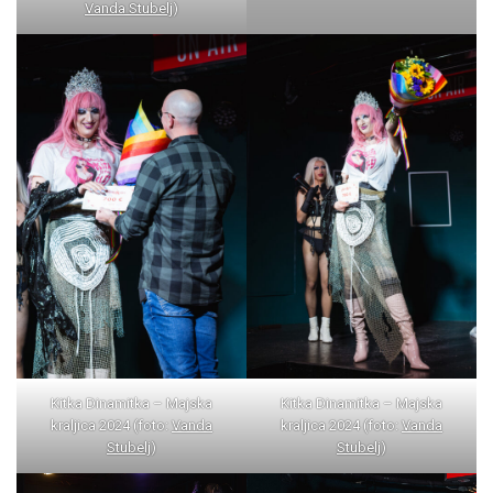
Vanda Stubelj
)
Kitka Dinamitka – Majska
Kitka Dinamitka – Majska
kraljica 2024 (foto:
Vanda
kraljica 2024 (foto:
Vanda
Stubelj
)
Stubelj
)