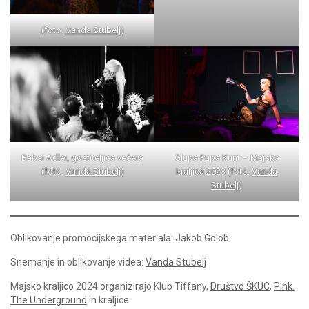
(foto:
Vanda Stubelj
)
Babsi Adler, gostiteljica večera
Glupa Pupa Kunt – Majska
(foto:
Vanda Stubelj
)
kraljica 2023 (foto:
Vanda
Stubelj
)
Oblikovanje promocijskega materiala: Jakob Golob
Snemanje in oblikovanje videa:
Vanda Stubelj
Majsko kraljico 2024 organizirajo Klub Tiffany,
Društvo ŠKUC
,
Pink.
The Underground
in kraljice.