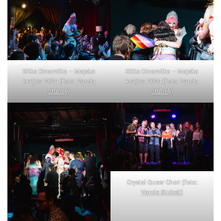
Kitka Dinamitka – Majska
Kitka Dinamitka – Majska
kraljica 2024 (foto:
Vanda
kraljica 2024 (foto:
Vanda
Stubelj
)
Stubelj
)
Crystal Queer Choir (foto:
Vanda Stubelj
)