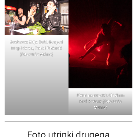
Strokovna žirija: Duki, Gospod
Magdalenca, Daniel Petković
(foto: Urša Mahne)
Plesni nastop: Mr. Chi Chi in
Prof. Pederik (foto: Urša
Mahne)
Foto utrinki drugega