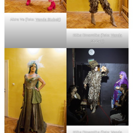
Akira Ve (foto:
Vanda Stubelj
)
Kitka Dinamitka (foto:
Vanda
Stubelj
)
Kitka Dinamitka (foto:
Vanda