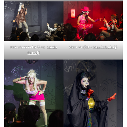
Kitka Dinamitka (foto:
Vanda
Akira Ve (foto:
Vanda Stubelj
)
Stubelj
)