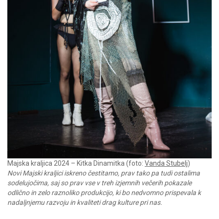
Majska kraljica 2024 – Kitka Dinamitka (foto:
Vanda Stubelj
)
Novi Majski kraljici iskreno čestitamo, prav tako pa tudi ostalima
sodelujočima, saj so prav vse v treh izjemnih večerih pokazale
odlično in zelo raznoliko produkcijo, ki bo nedvomno prispevala k
nadaljnjemu razvoju in kvaliteti drag kulture pri nas.