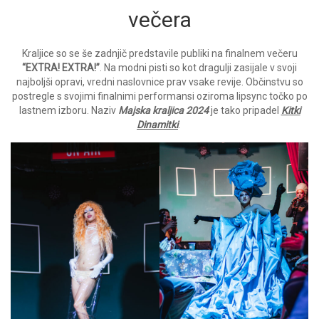
večera
Kraljice so se še zadnjič predstavile publiki na finalnem večeru
“EXTRA! EXTRA!”
. Na modni pisti so kot dragulji zasijale v svoji
najboljši opravi, vredni naslovnice prav vsake revije. Občinstvu so
postregle s svojimi finalnimi performansi oziroma lipsync točko po
lastnem izboru. Naziv
Majska kraljica 2024
je tako pripadel
Kitki
Dinamitki
.