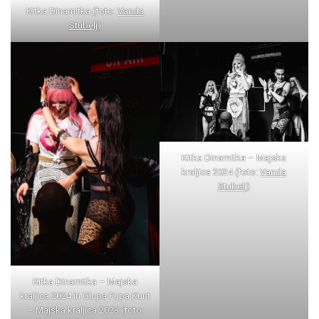
Kitka Dinamitka (foto:
Vanda
Stubelj
)
Kitka Dinamitka – Majska
kraljica 2024 (foto:
Vanda
Stubelj
)
Kitka Dinamitka – Majska
kraljica 2024 in Glupa Pupa Kunt
– Majska kraljica 2023 (foto: