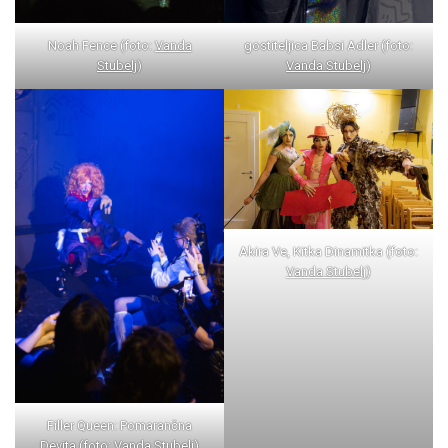
Noah Fence (foto:
Vanda
gostiteljica Babsi Adler (foto:
Stubelj
)
Vanda Stubelj
)
Akira Ve, Kitka Dinamitka (foto:
Vanda Stubelj
)
Filler Queen: Pomarančna
Devita (foto:
Vanda Stubelj
)