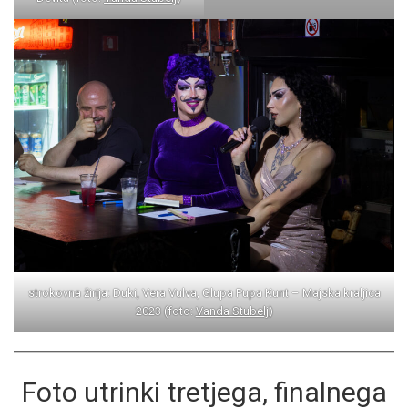
strokovna žirija: Duki, Vera Vulva, Glupa Pupa Kunt – Majska kraljica
2023 (foto:
Vanda Stubelj
)
Foto utrinki tretjega, finalnega