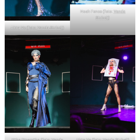
Noah Fence (foto:
Vanda
Stubelj
)
Akira Ve (foto:
Vanda Stubelj
)
Kitka Dinamitka (foto:
Vanda
Akira Ve (foto:
Vanda Stubelj
)