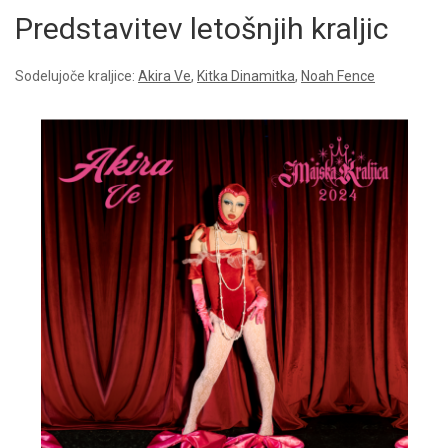
Predstavitev letošnjih kraljic
Sodelujoče kraljice:
Akira Ve
,
Kitka Dinamitka
,
Noah Fence