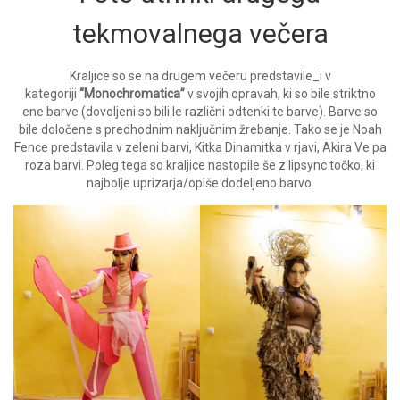
tekmovalnega večera
Kraljice so se na drugem večeru predstavile_i v
kategoriji
“Monochromatica”
v svojih opravah, ki so bile striktno
ene barve (dovoljeni so bili le različni odtenki te barve). Barve so
bile določene s predhodnim naključnim žrebanje. Tako se je Noah
Fence predstavila v zeleni barvi, Kitka Dinamitka v rjavi, Akira Ve pa
roza barvi. Poleg tega so kraljice nastopile še z lipsync točko, ki
najbolje uprizarja/opiše dodeljeno barvo.