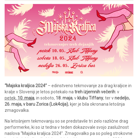
“Majska kraljica 2024”
– edinstveno tekmovanje za drag kraljice in
kralje v Sloveniji je letos potekalo na
treh izjemnih večerih
: v
petek,
10. maja
, in soboto,
18. maja
, v
klubu Tiffany
, ter v
nedeljo,
26. maja, v baru Zorica (Lok4cija)
, kjer je bila okronana letošnja
zmagovalka.
Na letošnjem tekmovanju so se predstavile tri zelo različne drag
performerke, ki so iz tedna v teden dokazovale svojo zaslužnost
naslova “Majska kraljica 2024”. Zmagovalko pa so poleg strokovne