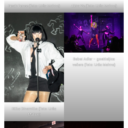
Noah Fence (foto: Urša Mahne)
Akira Ve (foto: Urša Mahne)
Babsi Adler – gostiteljica
večera (foto: Urša Mahne)
Kitka Dinamitka (foto: Urša
Mahne)