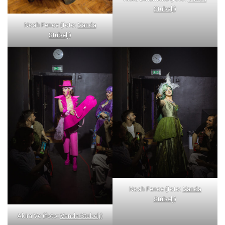
Stubelj
)
Noah Fence (foto:
Vanda
Stubelj
)
Noah Fence (foto:
Vanda
Stubelj
)
Akira Ve (foto:
Vanda Stubelj
)