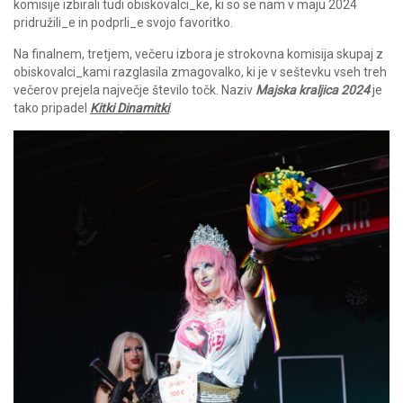
komisije izbirali tudi obiskovalci_ke, ki so se nam v maju 2024
pridružili_e in podprli_e svojo favoritko.
Na finalnem, tretjem, večeru izbora je strokovna komisija skupaj z
obiskovalci_kami razglasila zmagovalko, ki je v seštevku vseh treh
večerov prejela največje število točk. Naziv
Majska kraljica 2024
je
tako pripadel
Kitki Dinamitki
.