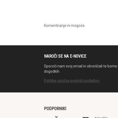
Komentiranje ni mogoče.
NAROČI SE NA E-NOVICE
Sporoči nam svoj email in obveščali te bomo 
dogodkih.
Politika varstva osebnih podatkov
PODPORNIKI