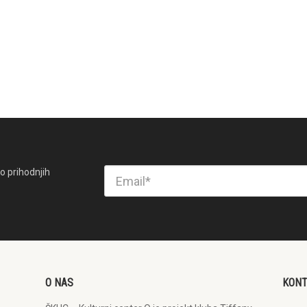
o prihodnjih
O NAS
KON