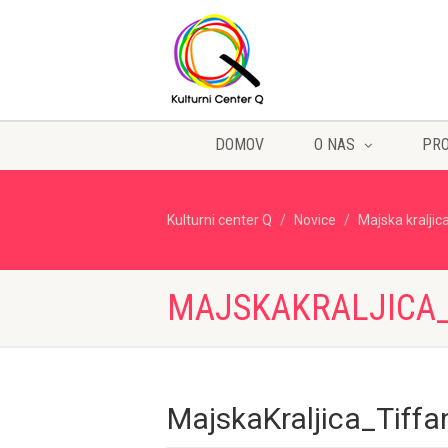
DOMOV
O NAS
PR
Kulturni center Q
Novice
Majska kraljic
MAJSKAKRALJICA_
MajskaKraljica_Tiff