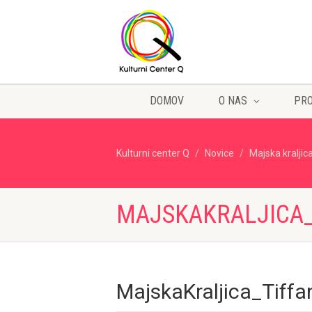
DOMOV
O NAS
PR
Kulturni center Q
Novice
Majska kraljic
MAJSKAKRALJICA_
MajskaKraljica_Tiff