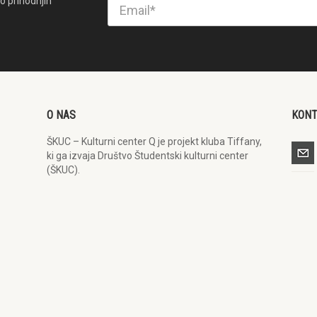
o prihodnjih
O NAS
KON
ŠKUC – Kulturni center Q je projekt kluba Tiffany,
ki ga izvaja Društvo Študentski kulturni center
(ŠKUC).