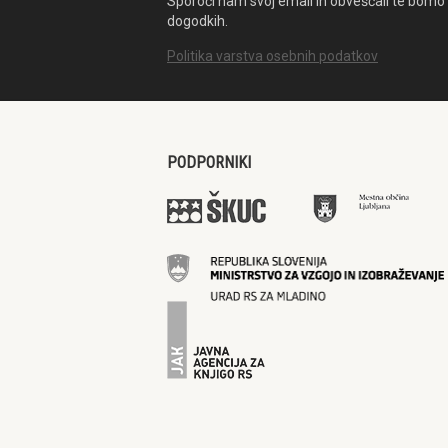
Sporoči nam svoj email in obveščali te bomo 
dogodkih.
Politika varstva osebnih podatkov
PODPORNIKI