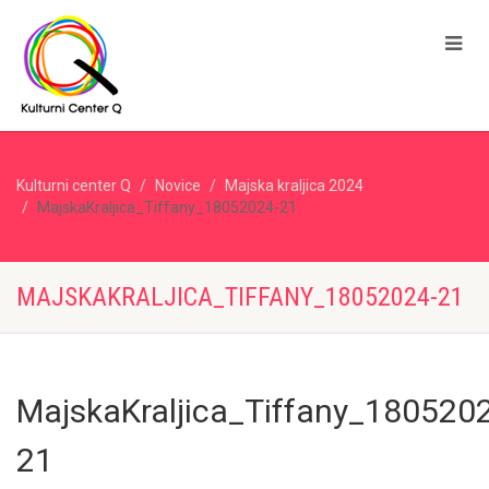
Kulturni center Q
Novice
Majska kraljica 2024
MajskaKraljica_Tiffany_18052024-21
MAJSKAKRALJICA_TIFFANY_18052024-21
MajskaKraljica_Tiffany_180520
21