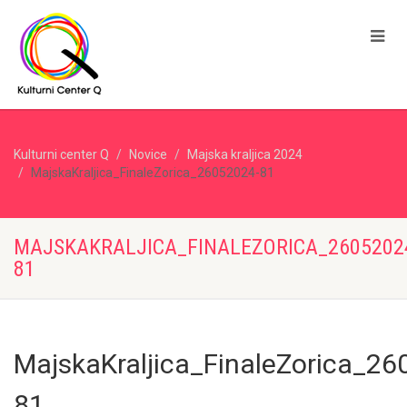
Kulturni center Q
Novice
Majska kraljica 2024
MajskaKraljica_FinaleZorica_26052024-81
MAJSKAKRALJICA_FINALEZORICA_2605202
81
MajskaKraljica_FinaleZorica_26
81