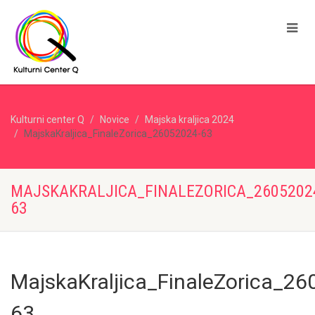
Kulturni center Q
Novice
Majska kraljica 2024
MajskaKraljica_FinaleZorica_26052024-63
MAJSKAKRALJICA_FINALEZORICA_2605202
63
MajskaKraljica_FinaleZorica_26
63