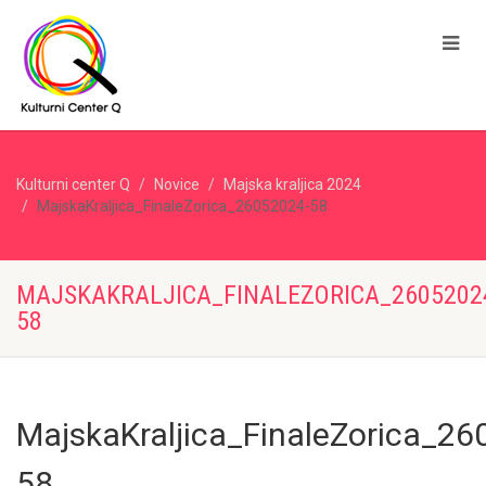
Kulturni center Q
Novice
Majska kraljica 2024
MajskaKraljica_FinaleZorica_26052024-58
MAJSKAKRALJICA_FINALEZORICA_2605202
58
MajskaKraljica_FinaleZorica_26
58