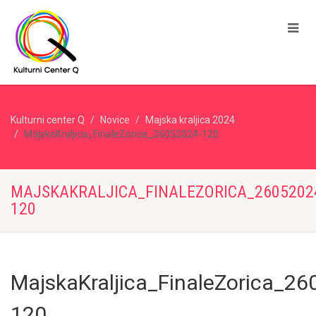
Kulturni center Q
Novice
Majska kraljica 2024
MajskaKraljica_FinaleZorica_26052024-120
MAJSKAKRALJICA_FINALEZORICA_2605202
120
MajskaKraljica_FinaleZorica_26
120