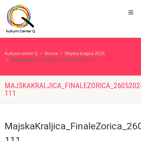
Kulturni center Q
Novice
Majska kraljica 2024
MajskaKraljica_FinaleZorica_26052024-111
MAJSKAKRALJICA_FINALEZORICA_2605202
111
MajskaKraljica_FinaleZorica_26
111