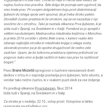
vzgojiteljicam ni bila všeč. Ločile so naju in nama dale vedeti, da
najina čustva niso pravilna. Šele dolgo let pozneje sem ugotovil, da
niso imele prav. Pri svojem dolgoletnem boju proti diskriminaciji
ljubezni do istega spola sem spoznal, da je treba široko paleto
človeških čustev predstaviti že otrokom, saj se ne nazadnje z njo
soočimo že v otroštvu. Tako je nastala slikanica Prva ljubezen, ki je
izšla tudi v Španiji, na Švedskem in v Italiji. Ponekod so jo sprejeli z
velikim navdušenjem,
Mednarodna mladinska knjižnica v Münchnu
jo je leta 2016 uvrstila v zbirko Bele vrane, v katero vsako leto
izberejo najboljše otroške in mladinske knjige s celega sveta
,
slovenski prostor pa je do spolne drugačnosti še vedno zelo
zadržan. Upam, da bo lutkovna predstava izjemna priložnost za
pogovor, kako smo si ljudje različni in kako nas prav ta različnost
bogati.
”
Pisec
Brane Mozetič
spregovori o čustveni navezanosti dveh
dečkov v vrtcu in v ospredje postavlja prvo ljubezen, tisto silovito, a
vendar tako nežno čustvo, ki v vsakem pusti sledi za vse življenje.
Po predlogi slikanice
Prva ljubezen
, Škuc 2014
Izšla tudi v Španiji, na Švedskem in v Italiji.
Za otroke je v nedeljo, 22.10., vstop prost. Vstopnice si lahko
rezervirate na info@skuc.org