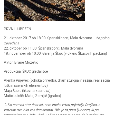
PRVA LJUBEZEN
21. oktober 2017 ob 18:00, Španski borci, Mala dvorana –
že polno
zasedena
22. oktober ob 11:00, Španski borci, Mala dvorana
18. november ob 10:00, Galerija Škuc (v okviru Škucovih packarij)
Avtor: Brane Mozetič
Produkcija: ŠKUC gledališče
Alenka Pirjevec (odrska priredba, dramaturgija in režija, realizacija
lutk in scenskih elementov)
Maja Šubic (likovna zasnova)
Matic Lukšič, Matej Zemljič (igralca)
“…
Ko sem bil star šest let, sem imel v vrtcu prijatelja Drejčka, s
katerim sva bila ves čas skupaj. Bila je to prva ljubezen, ki pa