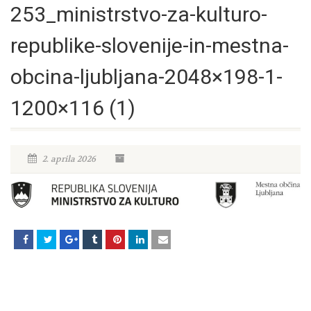
253_ministrstvo-za-kulturo-
republike-slovenije-in-mestna-
obcina-ljubljana-2048×198-1-
1200×116 (1)
2. aprila 2026