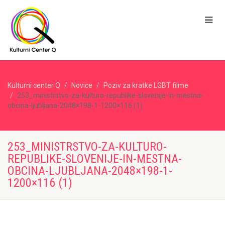
Kulturni center Q
Novice
Poziv za kratke LGBT filme
253_ministrstvo-za-kulturo-republike-slovenije-in-mestna-
obcina-ljubljana-2048×198-1-1200×116 (1)
253_MINISTRSTVO-ZA-KULTURO-
REPUBLIKE-SLOVENIJE-IN-MESTNA-
OBCINA-LJUBLJANA-2048×198-1-
1200×116 (1)