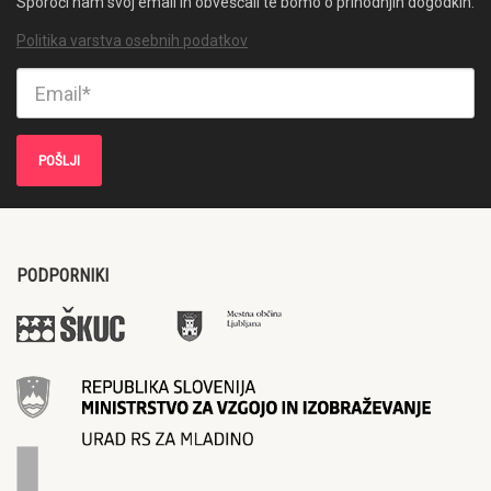
Sporoči nam svoj email in obveščali te bomo o prihodnjih dogodkih.
Politika varstva osebnih podatkov
PODPORNIKI