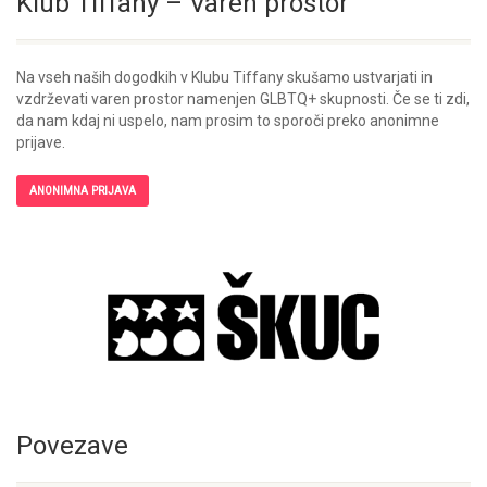
Klub Tiffany – Varen prostor
Na vseh naših dogodkih v Klubu Tiffany skušamo ustvarjati in
vzdrževati varen prostor namenjen GLBTQ+ skupnosti. Če se ti zdi,
da nam kdaj ni uspelo, nam prosim to sporoči preko anonimne
prijave.
ANONIMNA PRIJAVA
Povezave