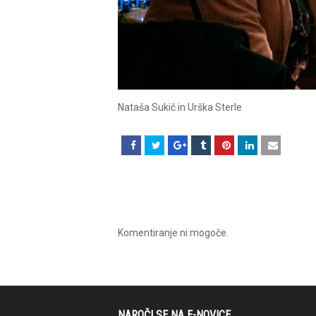
Nataša Sukič in Urška Sterle
Komentiranje ni mogoče.
NAROČI SE NA E-NOVICE