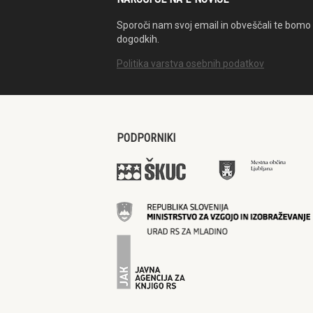
Sporoči nam svoj email in obveščali te bomo 
dogodkih.
Politika varstva osebnih podatkov
PODPORNIKI