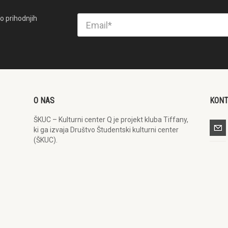
o prihodnjih
O NAS
KON
ŠKUC – Kulturni center Q je projekt kluba Tiffany,
ki ga izvaja Društvo Študentski kulturni center
(ŠKUC).